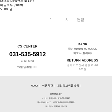
[엑조틱] 사일런트 휠 12인
치 글로우 (30cm)
55,000원
1
2
3
맨끝
BANK
CS CENTER
국민 010101-00-006420
031-535-5912
이보라(햄찌네)
RETURN ADDRESS
1PM- 5PM
경기도 포천시 왕방로 261
토/일/공휴일 OFF
201호
About |
이용약관 |
개인정보취급방침 |
HAMZZINET
사업자 등록번호 : 810-31-00492
통신판매업신고 : 제 2018-경기포천-0548호
개인정보 책임자: 이보라