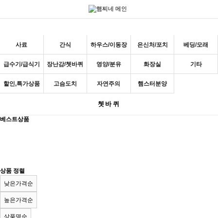
사료
간식
하우스/이동장
은신처/포치
베딩/모래
급수기/급식기
장난감/쳇바퀴
영양/분유
화장실
기타
할인,특가상품
고슴도치
자연주의
햄스터분양
쳇바퀴
베스트상품
상품 정렬
낮은가격순
높은가격순
상품명순