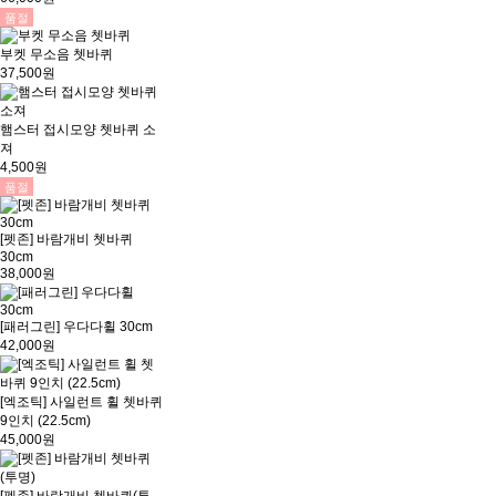
품절
부켓 무소음 쳇바퀴
37,500원
햄스터 접시모양 쳇바퀴 소
져
4,500원
품절
[펫존] 바람개비 쳇바퀴
30cm
38,000원
[패러그린] 우다다휠 30cm
42,000원
[엑조틱] 사일런트 휠 쳇바퀴
9인치 (22.5cm)
45,000원