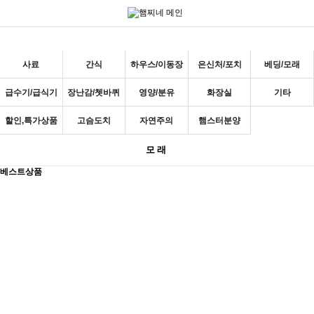
사료
간식
하우스/이동장
은신처/포치
베딩/모래
급수기/급식기
장난감/쳇바퀴
영양/분유
화장실
기타
할인,특가상품
고슴도치
자연주의
햄스터분양
모래
베스트상품