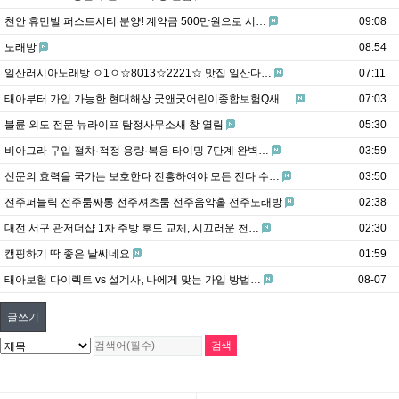
천안 휴먼빌 퍼스트시티 분양! 계약금 500만원으로 시…
09:08
노래방
08:54
일산러시아노래방 ㅇ1ㅇ☆8013☆2221☆ 맛집 일산다…
07:11
태아부터 가입 가능한 현대해상 굿앤굿어린이종합보험Q새 …
07:03
불륜 외도 전문 뉴라이프 탐정사무소새 창 열림
05:30
비아그라 구입 절차·적정 용량·복용 타이밍 7단계 완벽…
03:59
신문의 효력을 국가는 보호한다 진흥하여야 모든 진다 수…
03:50
전주퍼블릭 전주룸싸롱 전주셔츠룸 전주음악홀 전주노래방
02:38
대전 서구 관저더샵 1차 주방 후드 교체, 시끄러운 천…
02:30
캠핑하기 딱 좋은 날씨네요
01:59
태아보험 다이렉트 vs 설계사, 나에게 맞는 가입 방법…
08-07
글쓰기