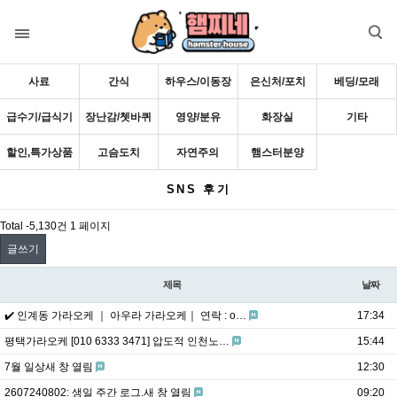
목록
사료
간식
하우스/이동장
은신처/포치
베딩/모래
급수기/급식기
장난감/쳇바퀴
영양/분유
화장실
기타
할인,특가상품
고슴도치
자연주의
햄스터분양
SNS 후기
Total -5,130건
1 페이지
글쓰기
제목
날짜
✔️ 인계동 가라오케 ｜ 아우라 가라오케｜ 연락 : o…
17:34
평택가라오케 [010 6333 3471] 압도적 인천노…
15:44
7월 일상새 창 열림
12:30
2607240802: 생일 주간 로그.새 창 열림
09:20