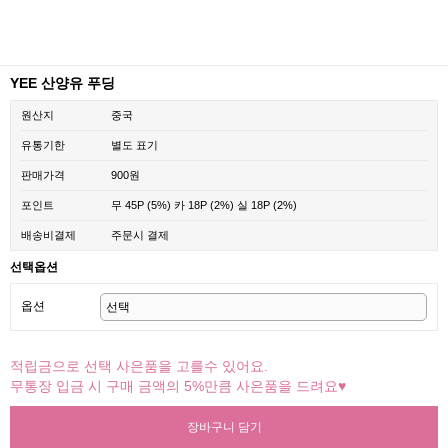
YEE 산양유 푸딩
원산지
중국
유통기한
별도 표기
판매가격
900원
포인트
무
45P
(5%)
카
18P
(2%)
실
18P
(2%)
배송비결제
주문시 결제
선택옵션
옵션
적립금으로 선택 사은품을 고를수 있어요.
무통장 입금 시 구매 금액의 5%만큼 사은품을 드려요♥