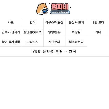
사료
간식
하우스/이동장
은신처/포치
베딩/모래
급수기/급식기
장난감/쳇바퀴
영양/분유
화장실
기타
할인,특가상품
고슴도치
자연주의
햄스터분양
YEE 산양유 푸딩 > 간식