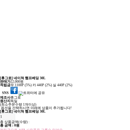
[휴그로] 네이쳐 햄프베딩 30L
판매가
22,000원
적립금
무
1100P
(5%)
카
440P
(2%)
실
440P
(2%)
SNS
제조사
휴그로
원산지
독일
(최소주문수량 1개이상)
옵션을 선택하시면 아래에 상품이 추가됩니다!
[휴그로] 네이쳐 햄프베딩 30L
총 상품금액(수량) :
총 금액 :
0원