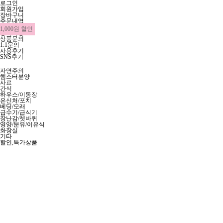
로그인
회원가입
장바구니
주문내역
마이페이지
1,000원 할인
공지사항
상품문의
1:1문의
사용후기
SNS후기
자연주의
햄스터분양
사료
간식
하우스/이동장
은신처/포치
베딩/모래
급수기/급식기
장난감/쳇바퀴
영양/분유/이유식
화장실
기타
할인,특가상품