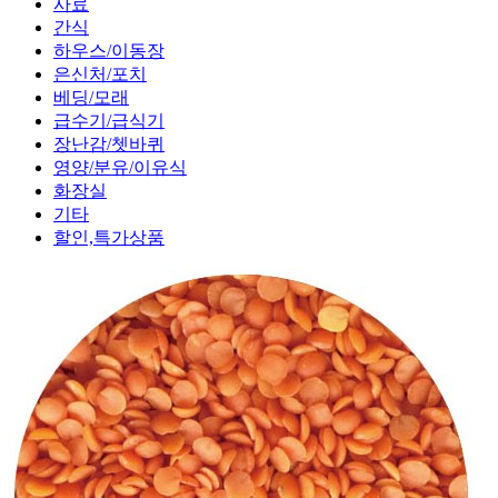
사료
간식
하우스/이동장
은신처/포치
베딩/모래
급수기/급식기
장난감/쳇바퀴
영양/분유/이유식
화장실
기타
할인,특가상품