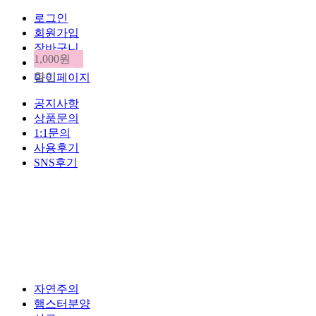
로그인
회원가입
장바구니
1,000원
주문내역
할인
마이페이지
공지사항
상품문의
1:1문의
사용후기
SNS후기
자연주의
햄스터분양