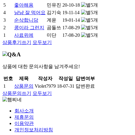
5
좋아해용
민유진
20-10-18
4
냠냠 잘 먹어요
김기숙
19-11-14
3
순삭합니당
계윤
19-01-14
2
콩이라 그런지
곰돌쓰
17-08-29
1
사료위에
미단
17-08-20
상품후기쓰기
모두보기
상품에 대한 문의사항을 남겨주세요!
번호
제목
작성자
작성일
답변여부
1
상품문의
Violet7979
18-07-31
답변완료
상품문의쓰기
모두보기
회사소개
제휴문의
이용약관
개인정보처리방침