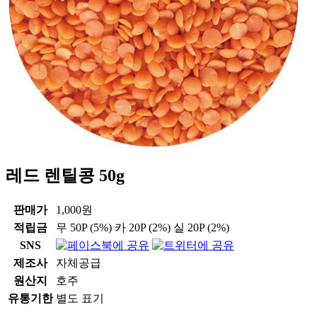
레드 렌틸콩 50g
판매가
1,000원
적립금
무
50P
(5%)
카
20P
(2%)
실
20P
(2%)
SNS
제조사
자체공급
원산지
호주
유통기한
별도 표기