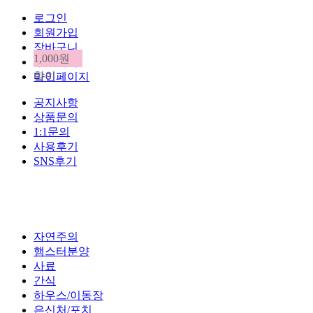
로그인
회원가입
장바구니
1,000원
주문내역
할인
마이페이지
공지사항
상품문의
1:1문의
사용후기
SNS후기
자연주의
햄스터분양
사료
간식
하우스/이동장
은신처/포치