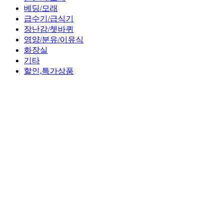
베딩/모래
급수기/급식기
장난감/쳇바퀴
영양/분유/이유식
화장실
기타
할인,특가상품