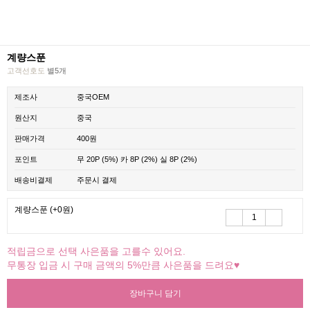
계량스푼
고객선호도
별5개
제조사
중국OEM
원산지
중국
판매가격
400원
포인트
무
20P
(5%)
카
8P
(2%)
실
8P
(2%)
배송비결제
주문시 결제
계량스푼
(+0원)
적립금으로 선택 사은품을 고를수 있어요.
무통장 입금 시 구매 금액의 5%만큼 사은품을 드려요♥