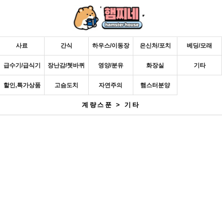
사료
간식
하우스/이동장
은신처/포치
베딩/모래
급수기/급식기
장난감/쳇바퀴
영양/분유
화장실
기타
할인,특가상품
고슴도치
자연주의
햄스터분양
계량스푼 > 기타