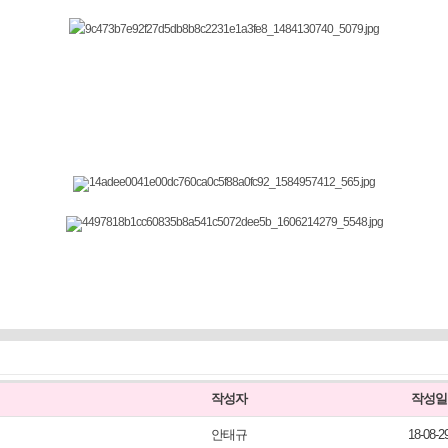
작성자
작성일
안태규
18-08-2