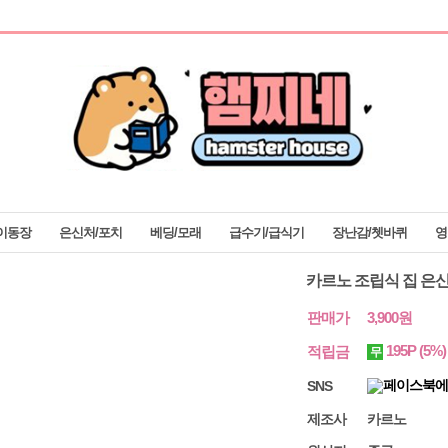
이동장
은신처/포치
베딩/모래
급수기/급식기
장난감/쳇바퀴
영
카르노 조립식 집 은
판매가
3,900원
195P
(5%
적립금
무
SNS
제조사
카르노