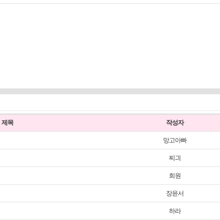
제목
작성자
망고아빠
찌긔
희원
장윤서
하라