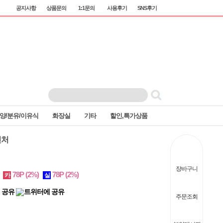
공지사항
상품문의
1:1문의
사용후기
SNS후기
양/분유/이유식
화장실
기타
할인,특가상품
신처
장바구니
)
78P
(2%)
78P
(2%)
카
실
주문조회