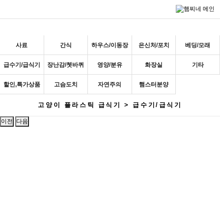
검색
사료
간식
하우스/이동장
은신처/포치
베딩/모래
급수기/급식기
장난감/쳇바퀴
영양/분유
화장실
기타
할인,특가상품
고슴도치
자연주의
햄스터분양
고양이 플라스틱 급식기 > 급수기/급식기
이전
다음