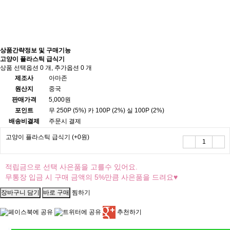
상품간략정보 및 구매기능
고양이 플라스틱 급식기
상품 선택옵션 0 개, 추가옵션 0 개
제조사
아마존
원산지
중국
판매가격
5,000원
포인트
무
250P
(5%)
카
100P
(2%)
실
100P
(2%)
배송비결제
주문시 결제
고양이 플라스틱 급식기
(+0원)
적립금으로 선택 사은품을 고를수 있어요.
무통장 입금 시 구매 금액의 5%만큼 사은품을 드려요♥
찜하기
추천하기